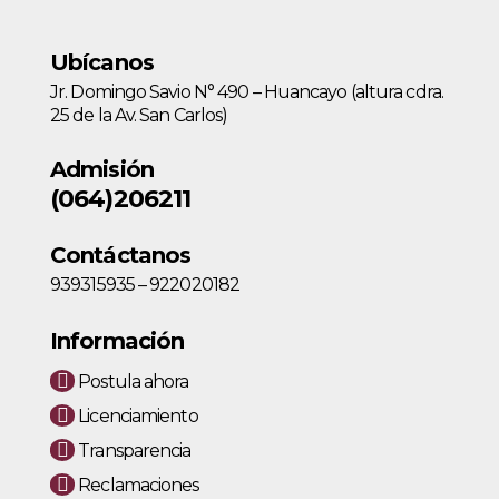
Ubícanos
Jr. Domingo Savio N° 490 – Huancayo (altura cdra.
25 de la Av. San Carlos)
Admisión
(064)206211
Contáctanos
939315935 – 922020182
Información
Postula ahora
Licenciamiento
Transparencia
Reclamaciones