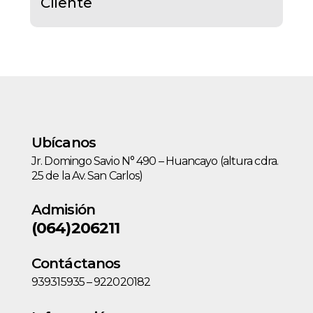
Cliente
Ubícanos
Jr. Domingo Savio N° 490 – Huancayo (altura cdra.
25 de la Av. San Carlos)
Admisión
(064)206211
Contáctanos
939315935 – 922020182