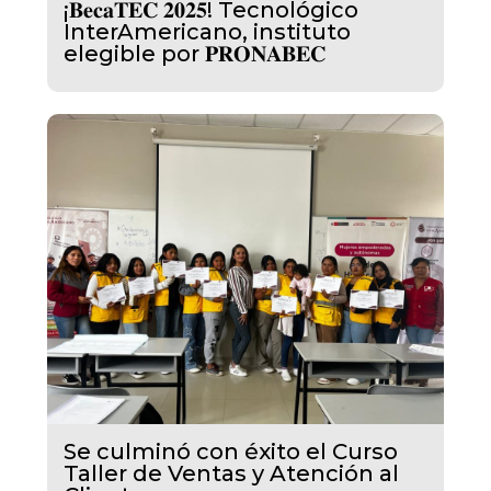
¡𝐁𝐞𝐜𝐚𝐓𝐄𝐂 𝟐𝟎𝟐𝟓! Tecnológico
InterAmericano, instituto
elegible por 𝐏𝐑𝐎𝐍𝐀𝐁𝐄𝐂
Se culminó con éxito el Curso
Taller de Ventas y Atención al